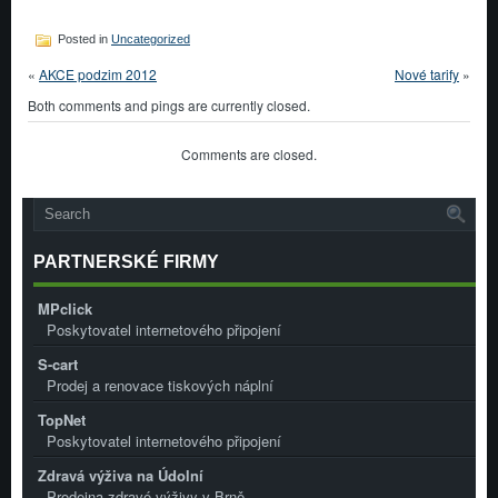
Posted in
Uncategorized
«
AKCE podzim 2012
Nové tarify
»
Both comments and pings are currently closed.
Comments are closed.
PARTNERSKÉ FIRMY
MPclick
Poskytovatel internetového připojení
S-cart
Prodej a renovace tiskových náplní
TopNet
Poskytovatel internetového připojení
Zdravá výživa na Údolní
Prodejna zdravé výživy v Brně